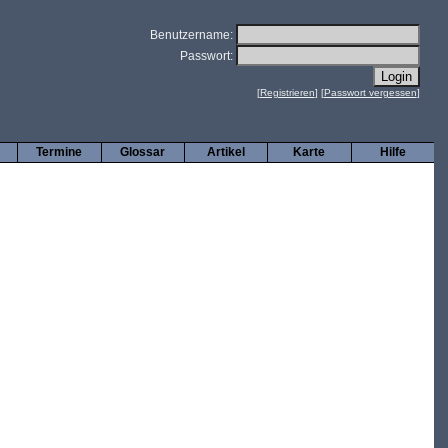
Benutzername:
Passwort:
[
Registrieren
] [
Passwort vergessen
]
Termine
Glossar
Artikel
Karte
Hilfe