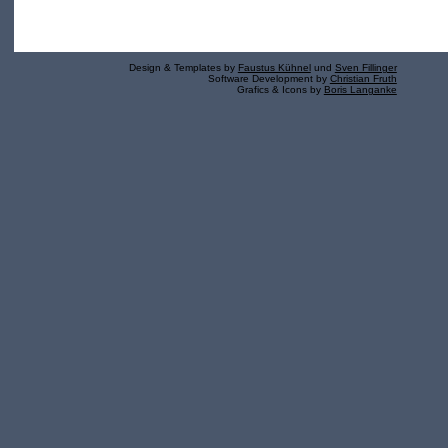
Design & Templates by
Faustus Kühnel
und
Sven Fillinger
Software Development by
Christian Fruth
Grafics & Icons by
Boris Langanke