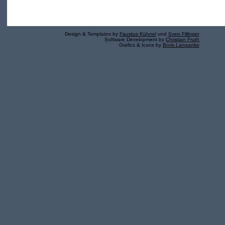
Design & Templates by
Faustus Kühnel
und
Sven Fillinger
Software Development by
Christian Fruth
Grafics & Icons by
Boris Langanke