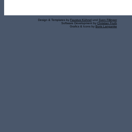
Design & Templates by
Faustus Kühnel
und
Sven Fillinger
Software Development by
Christian Fruth
Grafics & Icons by
Boris Langanke