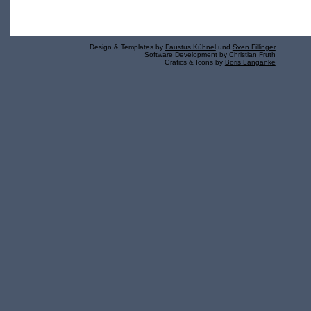
Design & Templates by
Faustus Kühnel
und
Sven Fillinger
Software Development by
Christian Fruth
Grafics & Icons by
Boris Langanke