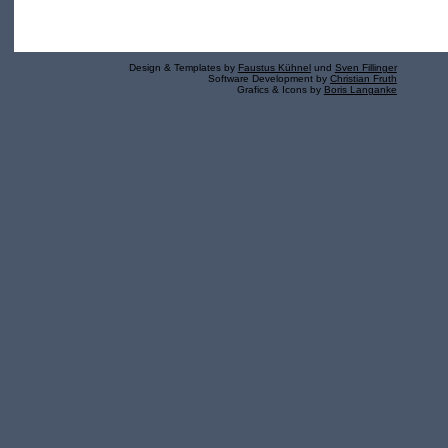
Design & Templates by
Faustus Kühnel
und
Sven Fillinger
Software Development by
Christian Fruth
Grafics & Icons by
Boris Langanke