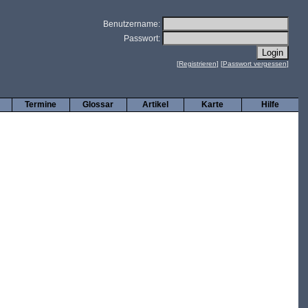
Benutzername:
Passwort:
[
Registrieren
] [
Passwort vergessen
]
Termine
Glossar
Artikel
Karte
Hilfe