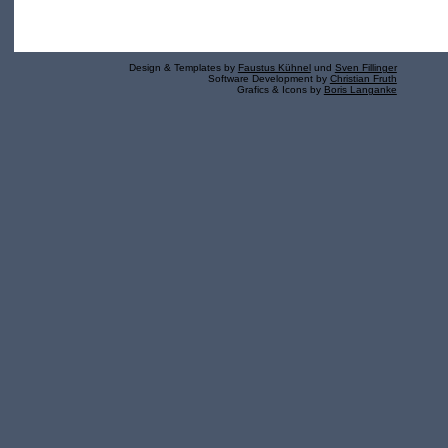
Design & Templates by
Faustus Kühnel
und
Sven Fillinger
Software Development by
Christian Fruth
Grafics & Icons by
Boris Langanke