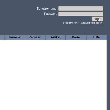
Benutzername:
Passwort:
[
Registrieren
] [
Passwort vergessen
]
Termine
Glossar
Artikel
Karte
Hilfe