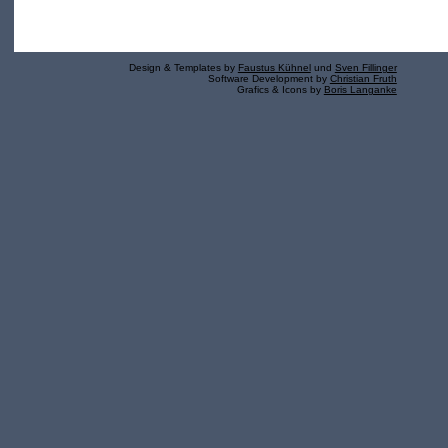
Design & Templates by
Faustus Kühnel
und
Sven Fillinger
Software Development by
Christian Fruth
Grafics & Icons by
Boris Langanke