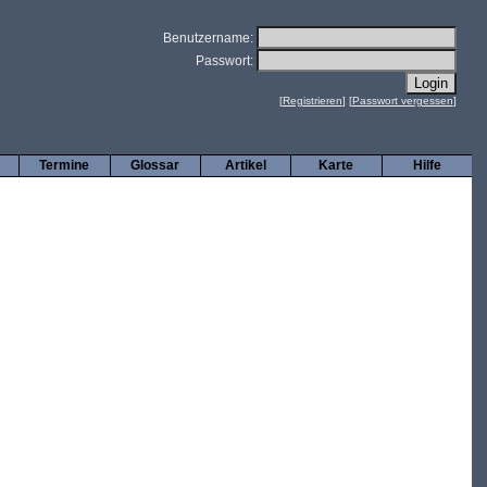
Benutzername:
Passwort:
[
Registrieren
] [
Passwort vergessen
]
Termine
Glossar
Artikel
Karte
Hilfe