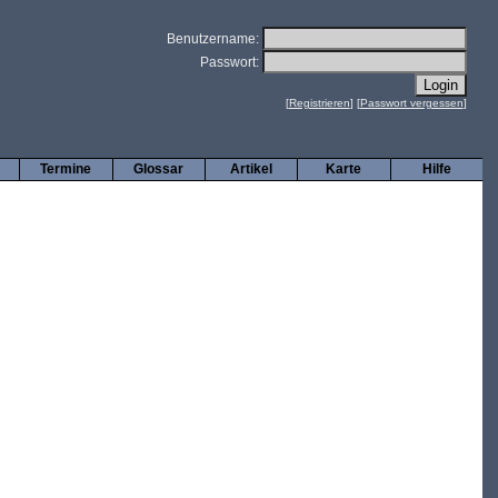
Benutzername:
Passwort:
[
Registrieren
] [
Passwort vergessen
]
Termine
Glossar
Artikel
Karte
Hilfe