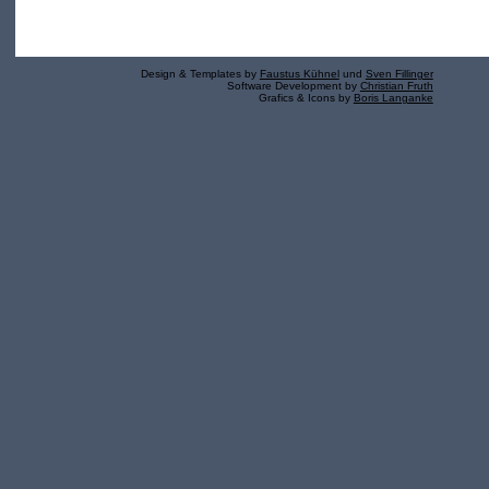
Design & Templates by
Faustus Kühnel
und
Sven Fillinger
Software Development by
Christian Fruth
Grafics & Icons by
Boris Langanke