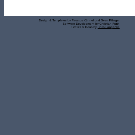
Design & Templates by
Faustus Kühnel
und
Sven Fillinger
Software Development by
Christian Fruth
Grafics & Icons by
Boris Langanke