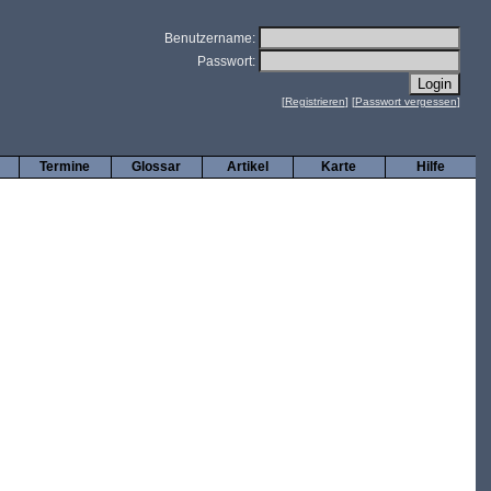
Benutzername:
Passwort:
[
Registrieren
] [
Passwort vergessen
]
Termine
Glossar
Artikel
Karte
Hilfe