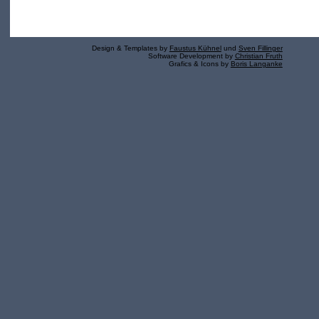
Design & Templates by
Faustus Kühnel
und
Sven Fillinger
Software Development by
Christian Fruth
Grafics & Icons by
Boris Langanke