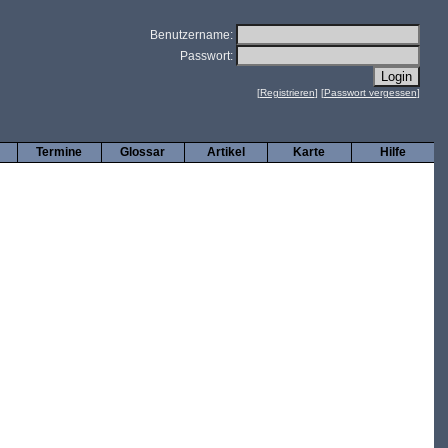
Benutzername:
Passwort:
[
Registrieren
] [
Passwort vergessen
]
Termine
Glossar
Artikel
Karte
Hilfe