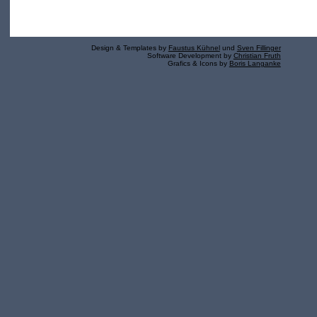
Design & Templates by
Faustus Kühnel
und
Sven Fillinger
Software Development by
Christian Fruth
Grafics & Icons by
Boris Langanke