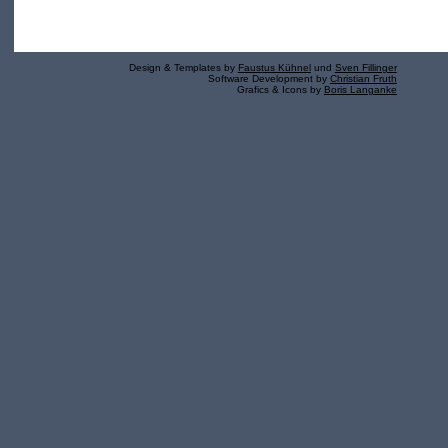
Design & Templates by
Faustus Kühnel
und
Sven Fillinger
Software Development by
Christian Fruth
Grafics & Icons by
Boris Langanke