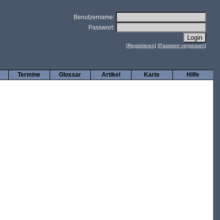
Benutzername:
Passwort:
[
Registrieren
] [
Passwort vergessen
]
Termine
Glossar
Artikel
Karte
Hilfe