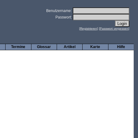
Benutzername:
Passwort:
[
Registrieren
] [
Passwort vergessen
]
Termine
Glossar
Artikel
Karte
Hilfe