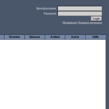
Benutzername:
Passwort:
[
Registrieren
] [
Passwort vergessen
]
Termine
Glossar
Artikel
Karte
Hilfe