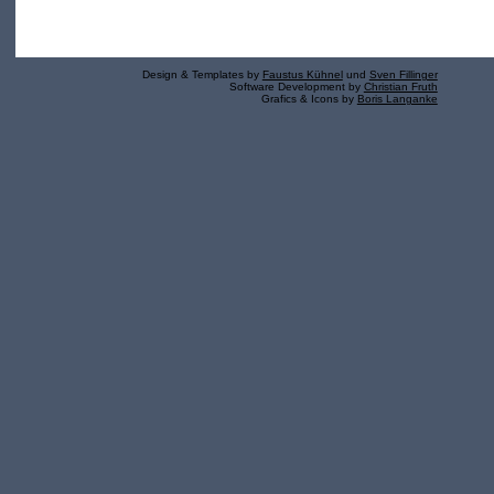
Design & Templates by
Faustus Kühnel
und
Sven Fillinger
Software Development by
Christian Fruth
Grafics & Icons by
Boris Langanke