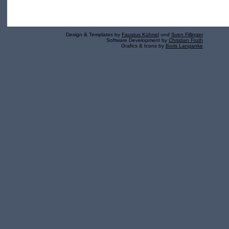
Design & Templates by
Faustus Kühnel
und
Sven Fillinger
Software Development by
Christian Fruth
Grafics & Icons by
Boris Langanke