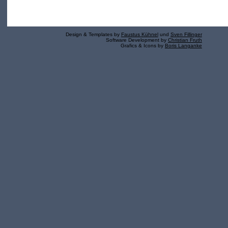
Design & Templates by
Faustus Kühnel
und
Sven Fillinger
Software Development by
Christian Fruth
Grafics & Icons by
Boris Langanke