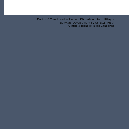
Design & Templates by
Faustus Kühnel
und
Sven Fillinger
Software Development by
Christian Fruth
Grafics & Icons by
Boris Langanke