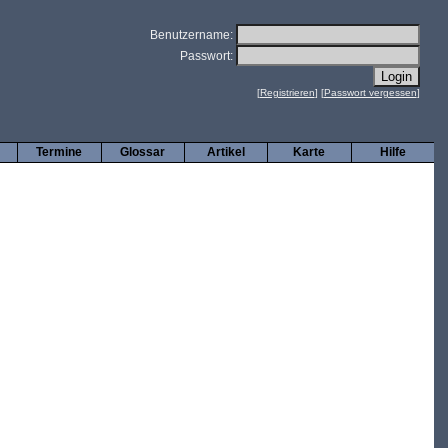
Benutzername:
Passwort:
[
Registrieren
] [
Passwort vergessen
]
Termine
Glossar
Artikel
Karte
Hilfe