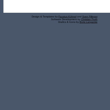
Design & Templates by
Faustus Kühnel
und
Sven Fillinger
Software Development by
Christian Fruth
Grafics & Icons by
Boris Langanke