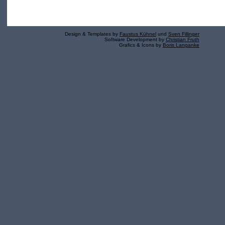
Design & Templates by
Faustus Kühnel
und
Sven Fillinger
Software Development by
Christian Fruth
Grafics & Icons by
Boris Langanke