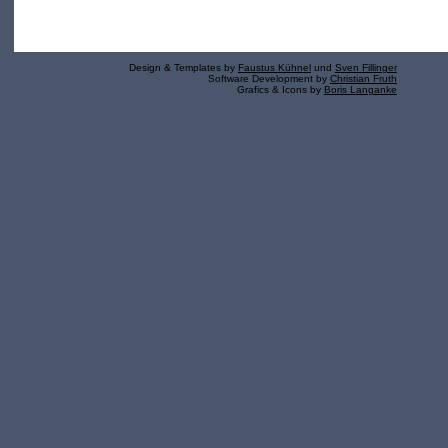
Design & Templates by
Faustus Kühnel
und
Sven Fillinger
Software Development by
Christian Fruth
Grafics & Icons by
Boris Langanke