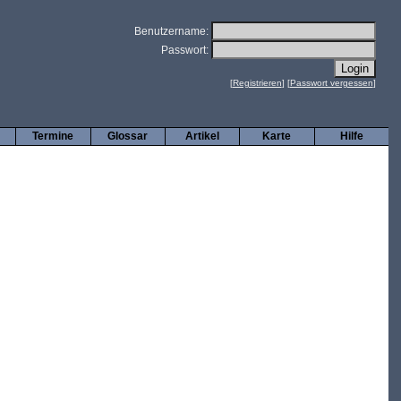
Benutzername:
Passwort:
[
Registrieren
] [
Passwort vergessen
]
Termine
Glossar
Artikel
Karte
Hilfe