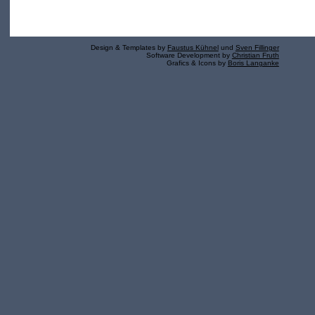
Design & Templates by
Faustus Kühnel
und
Sven Fillinger
Software Development by
Christian Fruth
Grafics & Icons by
Boris Langanke