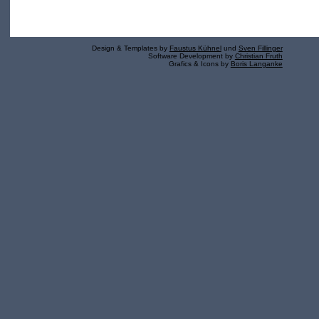
Design & Templates by
Faustus Kühnel
und
Sven Fillinger
Software Development by
Christian Fruth
Grafics & Icons by
Boris Langanke