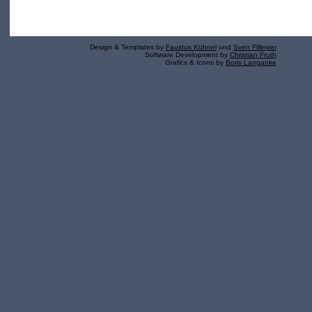
Design & Templates by
Faustus Kühnel
und
Sven Fillinger
Software Development by
Christian Fruth
Grafics & Icons by
Boris Langanke