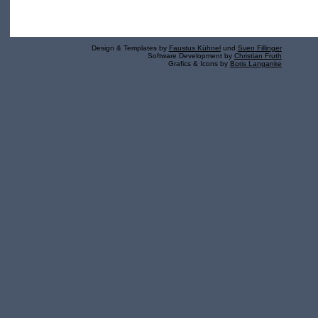
Design & Templates by
Faustus Kühnel
und
Sven Fillinger
Software Development by
Christian Fruth
Grafics & Icons by
Boris Langanke