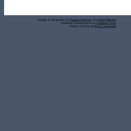
Design & Templates by
Faustus Kühnel
und
Sven Fillinger
Software Development by
Christian Fruth
Grafics & Icons by
Boris Langanke