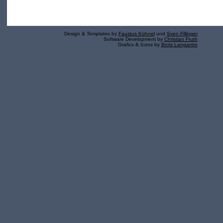
Design & Templates by
Faustus Kühnel
und
Sven Fillinger
Software Development by
Christian Fruth
Grafics & Icons by
Boris Langanke