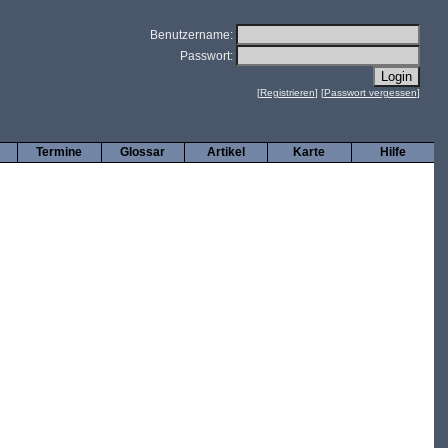
Benutzername:
Passwort:
[
Registrieren
] [
Passwort vergessen
]
Termine
Glossar
Artikel
Karte
Hilfe