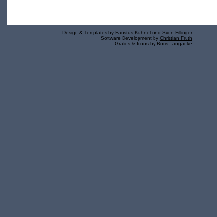
Design & Templates by
Faustus Kühnel
und
Sven Fillinger
Software Development by
Christian Fruth
Grafics & Icons by
Boris Langanke