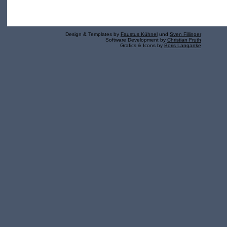
Design & Templates by
Faustus Kühnel
und
Sven Fillinger
Software Development by
Christian Fruth
Grafics & Icons by
Boris Langanke