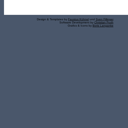
Design & Templates by
Faustus Kühnel
und
Sven Fillinger
Software Development by
Christian Fruth
Grafics & Icons by
Boris Langanke