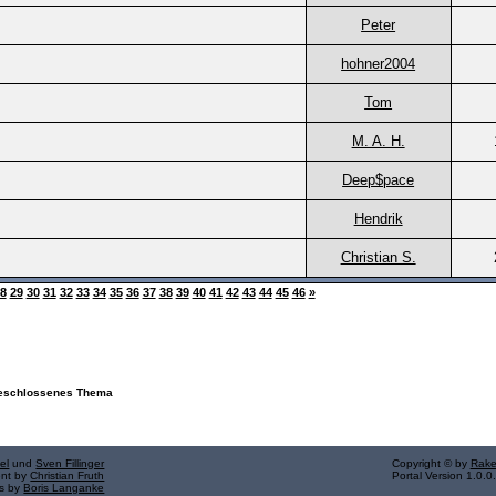
Peter
hohner2004
Tom
M. A. H.
Deep$pace
Hendrik
Christian S.
8
29
30
31
32
33
34
35
36
37
38
39
40
41
42
43
44
45
46
»
schlossenes Thema
el
und
Sven Fillinger
Copyright © by
Rake
ent by
Christian Fruth
Portal Version 1.0.0
ns by
Boris Langanke