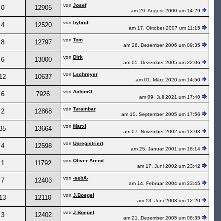
von
Josef
0
12905
am 29. August 2000 um 14:29
von
hybrid
4
12520
am 17. Oktober 2007 um 11:15
von
Tom
8
12797
am 26. Dezember 2006 um 09:35
von
Dirk
6
13000
am 05. Dezember 2005 um 22:06
von
Lschreyer
12
10637
am 01. März 2020 um 14:50
von
AchimO
6
7926
am 09. Juli 2021 um 17:40
von
Turambar
2
12868
am 10. September 2005 um 17:56
von
Marxi
35
13664
am 07. November 2002 um 13:03
von
Unregistriert
4
12598
am 25. Januar 2001 um 18:14
von
Oliver Arend
1
11792
am 17. Juni 2002 um 23:42
von
-sebA-
7
12403
am 14. Februar 2004 um 23:45
von
J.Boegel
13
12110
am 13. Juni 2003 um 12:20
von
J.Boegel
3
12402
am 21. Dezember 2005 um 08:35