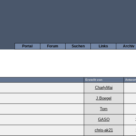
Portal
Forum
Suchen
Links
Archiv
Erstellt von
Antwor
CharlyMai
J.Boegel
Tom
GASO
chris-ak21