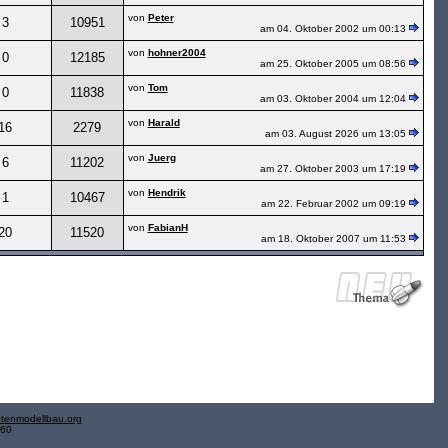
von
Peter
3
10951
am 04. Oktober 2002 um 00:13
von
hohner2004
0
12185
am 25. Oktober 2005 um 08:56
von
Tom
0
11838
am 03. Oktober 2004 um 12:04
von
Harald
16
2279
am 03. August 2026 um 13:05
von
Juerg
6
11202
am 27. Oktober 2003 um 17:19
von
Hendrik
1
10467
am 22. Februar 2002 um 09:19
von
FabianH
20
11520
am 18. Oktober 2007 um 11:53
tenmodellbau.org
.60