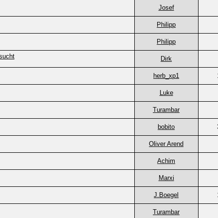
Josef
Philipp
Philipp
sucht
Dirk
herb_xp1
Luke
Turambar
bobito
Oliver Arend
Achim
Marxi
J.Boegel
Turambar