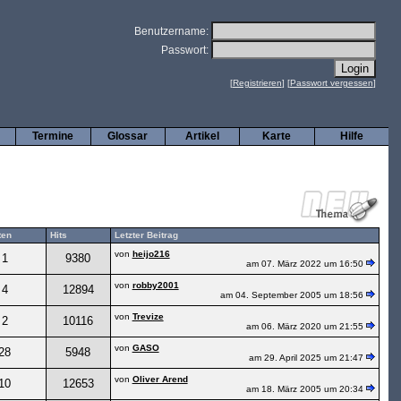
Benutzername:
Passwort:
[
Registrieren
] [
Passwort vergessen
]
Termine
Glossar
Artikel
Karte
Hilfe
ten
Hits
Letzter Beitrag
von
heijo216
1
9380
am 07. März 2022 um 16:50
von
robby2001
4
12894
am 04. September 2005 um 18:56
von
Trevize
2
10116
am 06. März 2020 um 21:55
von
GASO
28
5948
am 29. April 2025 um 21:47
von
Oliver Arend
10
12653
am 18. März 2005 um 20:34