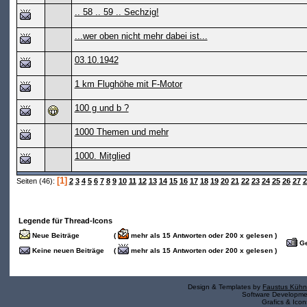
.. 58 .. 59 .. Sechzig!
...wer oben nicht mehr dabei ist...
03.10.1942
1 km Flughöhe mit F-Motor
100 g und b ?
1000 Themen und mehr
1000. Mitglied
[1]
Seiten (46):
2
3
4
5
6
7
8
9
10
11
12
13
14
15
16
17
18
19
20
21
22
23
24
25
26
27
2
Legende für Thread-Icons
Neue Beiträge
(
mehr als 15 Antworten oder 200 x gelesen )
Ge
Keine neuen Beiträge
(
mehr als 15 Antworten oder 200 x gelesen )
Design & Templates by
Faustus Kühn
Software Developm
Grafics & Ico