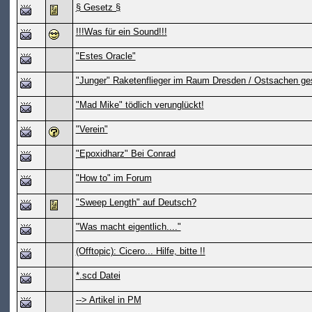
§ Gesetz §
!!!Was für ein Sound!!!
"Estes Oracle"
"Junger" Raketenflieger im Raum Dresden / Ostsachen ge
"Mad Mike" tödlich verunglückt!
"Verein"
"Epoxidharz" Bei Conrad
"How to" im Forum
"Sweep Length" auf Deutsch?
"Was macht eigentlich...."
(Offtopic): Cicero... Hilfe, bitte !!
*.scd Datei
--> Artikel in PM