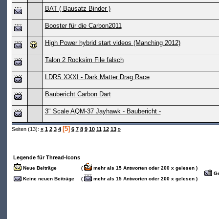
BAT ( Bausatz Binder )
Booster für die Carbon2011
High Power hybrid start videos (Manching 2012)
Talon 2 Rocksim File falsch
LDRS XXXI - Dark Matter Drag Race
Baubericht Carbon Dart
3" Scale AQM-37 Jayhawk - Baubericht -
[5]
Seiten (13):
«
1
2
3
4
6
7
8
9
10
11
12
13
»
Legende für Thread-Icons
Neue Beiträge
(
mehr als 15 Antworten oder 200 x gelesen )
Ge
Keine neuen Beiträge
(
mehr als 15 Antworten oder 200 x gelesen )