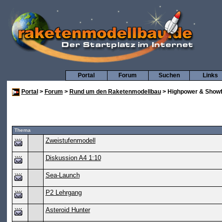
Portal
Forum
Suchen
Links
Portal
>
Forum
>
Rund um den Raketenmodellbau
> Highpower & Showf
Thema
Zweistufenmodell
Diskussion A4 1:10
Sea-Launch
P2 Lehrgang
Asteroid Hunter