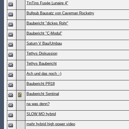
TinTins Fusée Lunaire 4"
Bullpub Bausatz von Caveman Rocketry
Baubericht "dickes Rohr"
Baubericht "C-Modul"
Saturn V Bau/Umbau
Tethys Diskussion
Tethys Baubericht
Ach und das noch :-)
Baubericht PR18
Baubericht Sentinal
na was denn?
SLOW MO hybrid
mehr hybrid high power video