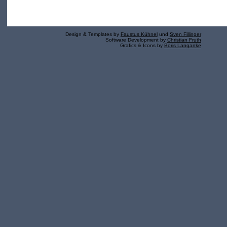
Design & Templates by
Faustus Kühnel
und
Sven Fillinger
Software Development by
Christian Fruth
Grafics & Icons by
Boris Langanke