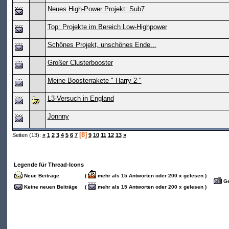
Neues High-Power Projekt: Sub7
Top: Projekte im Bereich Low-Highpower
Schönes Projekt, unschönes Ende...
Großer Clusterbooster
Meine Boosterrakete " Harry 2 "
L3-Versuch in England
Jonnny
[8]
Seiten (13):
«
1
2
3
4
5
6
7
9
10
11
12
13
»
Legende für Thread-Icons
Neue Beiträge
(
mehr als 15 Antworten oder 200 x gelesen )
Ge
Keine neuen Beiträge
(
mehr als 15 Antworten oder 200 x gelesen )