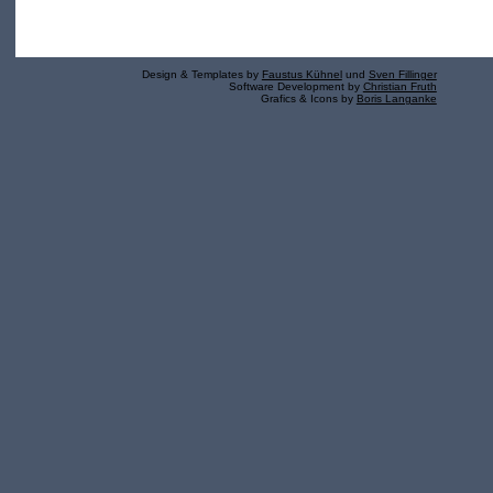
Design & Templates by
Faustus Kühnel
und
Sven Fillinger
Software Development by
Christian Fruth
Grafics & Icons by
Boris Langanke