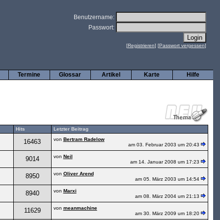
Benutzername:
Passwort:
[
Registrieren
] [
Passwort vergessen
]
Termine
Glossar
Artikel
Karte
Hilfe
Hits
Letzter Beitrag
von
Bertram Radelow
16463
am 03. Februar 2003 um 20:43
von
Neil
9014
am 14. Januar 2008 um 17:23
von
Oliver Arend
8950
am 05. März 2003 um 14:54
von
Marxi
8940
am 08. März 2004 um 21:13
von
meanmachine
11629
am 30. März 2009 um 18:20