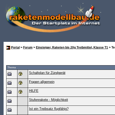
Portal
>
Forum
>
Einsteiger, Raketen bis 20g Treibmittel, Klasse T1
> Te
Thema
Schaltplan für Zündgerät
Fragen allgemein
HILFE
Stufenrakete - Möglichkeit
Ist ein Treibsatz flugfähig?