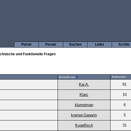
Portal
Forum
Suchen
Links
Archiv
chnische und Funktionelle Fragen
Antworten
Erstellt von
Kai A.
81
Klarc
10
klumpiman
6
krampi-Gagarin
5
Kugelfisch
31