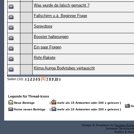
Was wurde da falsch gemacht ?
Fallschirm u.ä. Beginner Frage
Spraydose
Booster halterungen
Ein paar Fragen
Rohr-Rakete
Klima Auriga Bodytubes vertauscht
[6]
Seiten (10):
«
1
2
3
4
5
7
8
9
10
»
Legende für Thread-Icons
Neue Beiträge
(
mehr als 15 Antworten oder 200 x gelesen )
Ge
Keine neuen Beiträge
(
mehr als 15 Antworten oder 200 x gelesen )
Design & Templates by
Faustus Kühn
Software Developm
Grafics & Ico