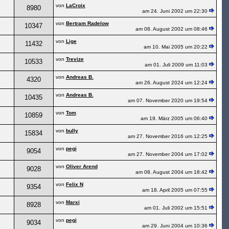
von
LaCroix
8980
am 24. Juni 2002 um 22:30
von
Bertram Radelow
10347
am 08. August 2002 um 08:46
von
Lige
11432
am 10. Mai 2005 um 20:22
von
Trevize
10533
am 01. Juli 2009 um 11:03
von
Andreas B.
4320
am 26. August 2024 um 12:24
von
Andreas B.
10435
am 07. November 2020 um 19:54
von
Tom
10859
am 19. März 2005 um 06:40
von
bully
15834
am 27. November 2016 um 12:25
von
pegi
9054
am 27. November 2004 um 17:02
von
Oliver Arend
9028
am 08. August 2004 um 18:42
von
Felix N
9354
am 18. April 2005 um 07:55
von
Marxi
8928
am 01. Juli 2002 um 15:51
von
pegi
9034
am 29. Juni 2004 um 10:36