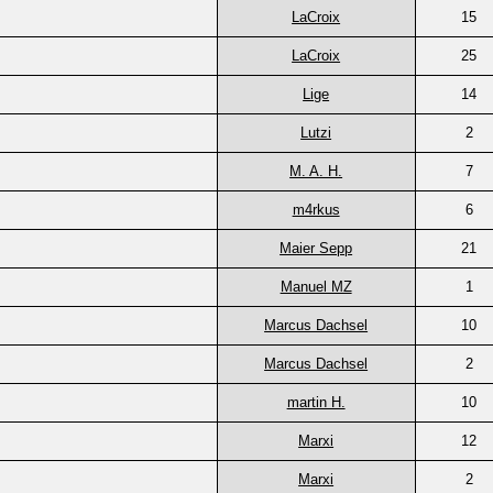
LaCroix
15
LaCroix
25
Lige
14
Lutzi
2
M. A. H.
7
m4rkus
6
Maier Sepp
21
Manuel MZ
1
Marcus Dachsel
10
Marcus Dachsel
2
martin H.
10
Marxi
12
Marxi
2