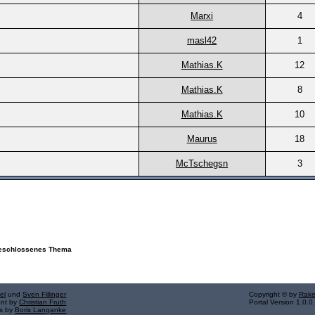
Marxi
4
masl42
1
Mathias.K
12
Mathias.K
8
Mathias.K
10
Maurus
18
McTschegsn
3
schlossenes Thema
el
und
Sven Fillinger
Copyright © by
Rake
ent by
Christian Fruth
Portal Version 1.0.0
ns by
Boris Langanke