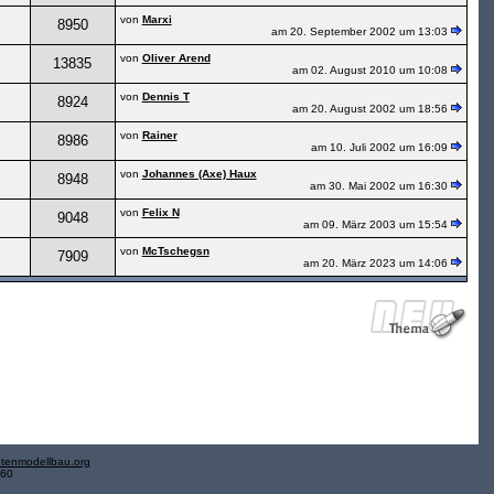
von
Marxi
8950
am 20. September 2002 um 13:03
von
Oliver Arend
13835
am 02. August 2010 um 10:08
von
Dennis T
8924
am 20. August 2002 um 18:56
von
Rainer
8986
am 10. Juli 2002 um 16:09
von
Johannes (Axe) Haux
8948
am 30. Mai 2002 um 16:30
von
Felix N
9048
am 09. März 2003 um 15:54
von
McTschegsn
7909
am 20. März 2023 um 14:06
tenmodellbau.org
.60