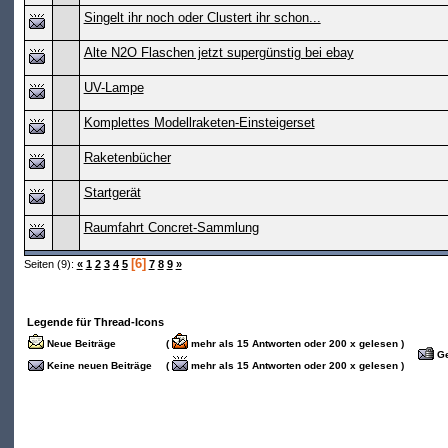
Singelt ihr noch oder Clustert ihr schon...
Alte N2O Flaschen jetzt supergünstig bei ebay
UV-Lampe
Komplettes Modellraketen-Einsteigerset
Raketenbücher
Startgerät
Raumfahrt Concret-Sammlung
[6]
Seiten (9):
«
1
2
3
4
5
7
8
9
»
Legende für Thread-Icons
Neue Beiträge
(
mehr als 15 Antworten oder 200 x gelesen )
Ge
Keine neuen Beiträge
(
mehr als 15 Antworten oder 200 x gelesen )