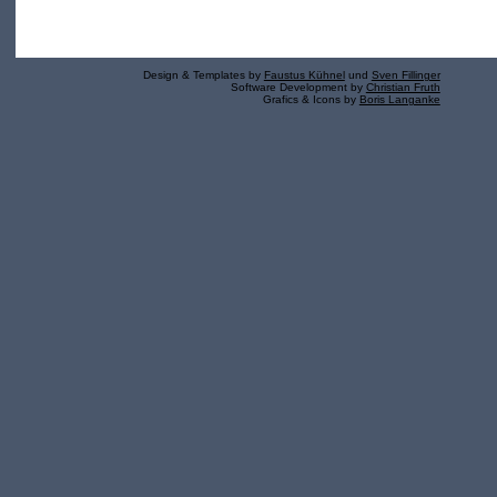
Design & Templates by
Faustus Kühnel
und
Sven Fillinger
Software Development by
Christian Fruth
Grafics & Icons by
Boris Langanke