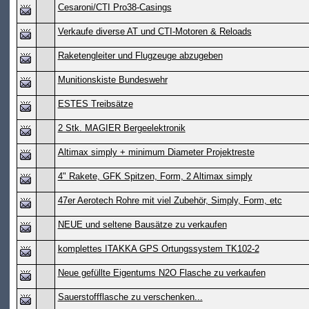
Cesaroni/CTI Pro38-Casings
Verkaufe diverse AT und CTI-Motoren & Reloads
Raketengleiter und Flugzeuge abzugeben
Munitionskiste Bundeswehr
ESTES Treibsätze
2 Stk. MAGIER Bergeelektronik
Altimax simply + minimum Diameter Projektreste
4" Rakete, GFK Spitzen, Form, 2 Altimax simply
47er Aerotech Rohre mit viel Zubehör, Simply, Form, etc
NEUE und seltene Bausätze zu verkaufen
komplettes ITAKKA GPS Ortungssystem TK102-2
Neue gefüllte Eigentums N2O Flasche zu verkaufen
Sauerstoffflasche zu verschenken...