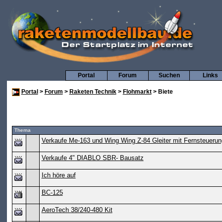
Portal
Forum
Suchen
Links
Portal
>
Forum
>
Raketen Technik
>
Flohmarkt
> Biete
Thema
Verkaufe Me-163 und Wing Wing Z-84 Gleiter mit Fernsteuerung
Verkaufe 4" DIABLO SBR- Bausatz
Ich höre auf
BC-125
AeroTech 38/240-480 Kit