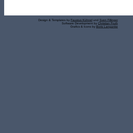
Design & Templates by
Faustus Kühnel
und
Sven Fillinger
Software Development by
Christian Fruth
Grafics & Icons by
Boris Langanke