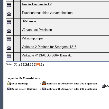
Tender Descender L2
Tischbohrmaschine zu verschenken
UV-Lampe
V2 von Loc Precision
Vakuumpumpen
Verkaufe 2 Platinen für Startgerät 1213
Verkaufe 4" DIABLO SBR- Bausatz
[8]
Seiten (9):
«
1
2
3
4
5
6
7
9
»
Legende für Thread-Icons
Neue Beiträge
(
mehr als 15 Antworten oder 200 x gelesen )
Ge
Keine neuen Beiträge
(
mehr als 15 Antworten oder 200 x gelesen )