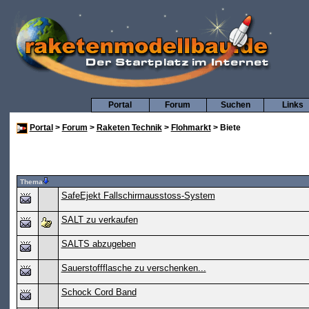
Portal
Forum
Suchen
Links
Portal
>
Forum
>
Raketen Technik
>
Flohmarkt
> Biete
Thema
SafeEjekt Fallschirmausstoss-System
SALT zu verkaufen
SALTS abzugeben
Sauerstoffflasche zu verschenken...
Schock Cord Band