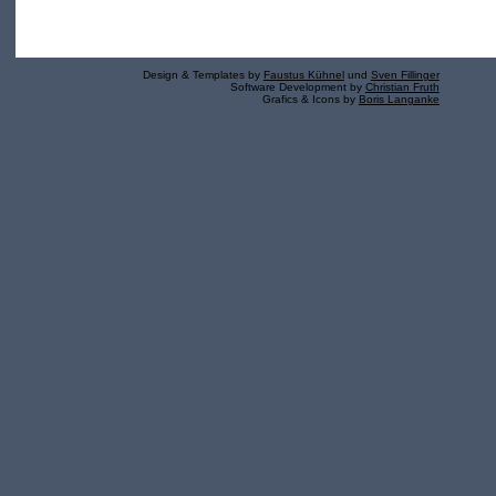
Design & Templates by
Faustus Kühnel
und
Sven Fillinger
Software Development by
Christian Fruth
Grafics & Icons by
Boris Langanke