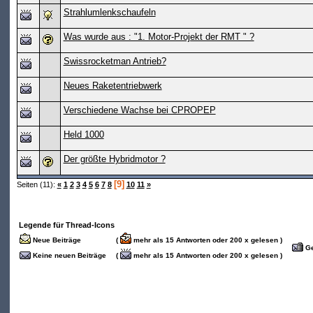
Strahlumlenkschaufeln
Was wurde aus : "1. Motor-Projekt der RMT " ?
Swissrocketman Antrieb?
Neues Raketentriebwerk
Verschiedene Wachse bei CPROPEP
Held 1000
Der größte Hybridmotor ?
[9]
Seiten (11):
«
1
2
3
4
5
6
7
8
10
11
»
Legende für Thread-Icons
Neue Beiträge
(
mehr als 15 Antworten oder 200 x gelesen )
Ge
Keine neuen Beiträge
(
mehr als 15 Antworten oder 200 x gelesen )