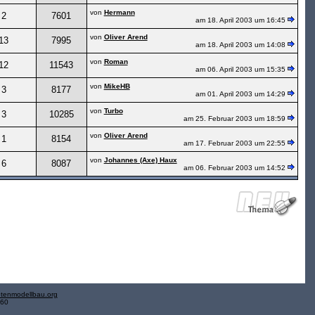
von
Hermann
2
7601
am 18. April 2003 um 16:45
von
Oliver Arend
13
7995
am 18. April 2003 um 14:08
von
Roman
12
11543
am 06. April 2003 um 15:35
von
MikeHB
3
8177
am 01. April 2003 um 14:29
von
Turbo
3
10285
am 25. Februar 2003 um 18:59
von
Oliver Arend
1
8154
am 17. Februar 2003 um 22:55
von
Johannes (Axe) Haux
6
8087
am 06. Februar 2003 um 14:52
tenmodellbau.org
.60