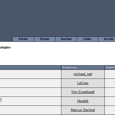
Portal
Forum
Suchen
Links
Archiv
ologien
Erstellt von
Antwor
michael_igel
LaCroix
Tom Engelhardt
?!
Hendrik
Marcus Dachsel