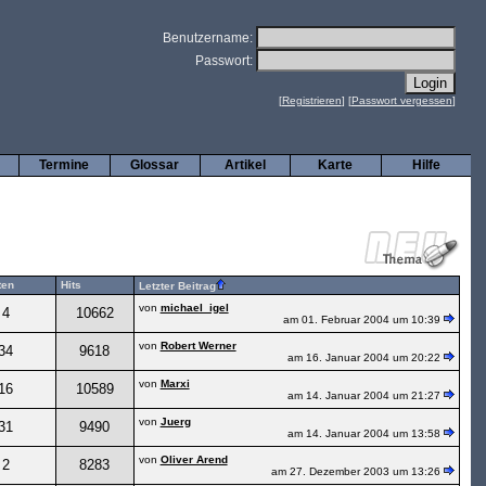
Benutzername:
Passwort:
[
Registrieren
] [
Passwort vergessen
]
Termine
Glossar
Artikel
Karte
Hilfe
ten
Hits
Letzter Beitrag
von
michael_igel
4
10662
am 01. Februar 2004 um 10:39
von
Robert Werner
34
9618
am 16. Januar 2004 um 20:22
von
Marxi
16
10589
am 14. Januar 2004 um 21:27
von
Juerg
31
9490
am 14. Januar 2004 um 13:58
von
Oliver Arend
2
8283
am 27. Dezember 2003 um 13:26