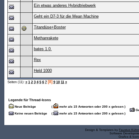
Ein etwas anderes Hybridtriebwerk
Geht ein D7-3 für die Mean Machine
Titandüse+Boster
Methanrakete
bates 1.0.
Rex
Held 1000
[8]
Seiten (11):
«
1
2
3
4
5
6
7
9
10
11
»
Legende für Thread-Icons
Neue Beiträge
(
mehr als 15 Antworten oder 200 x gelesen )
Ge
Keine neuen Beiträge
(
mehr als 15 Antworten oder 200 x gelesen )
Design & Templates by
Faustus Kühn
Software Developm
Grafics & Ico