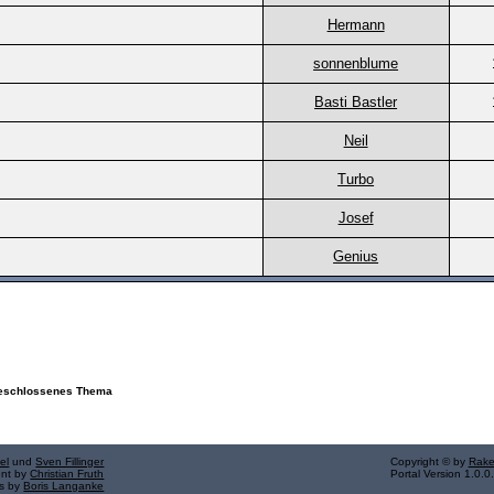
Hermann
sonnenblume
Basti Bastler
Neil
Turbo
Josef
Genius
schlossenes Thema
el
und
Sven Fillinger
Copyright © by
Rake
ent by
Christian Fruth
Portal Version 1.0.0
ns by
Boris Langanke