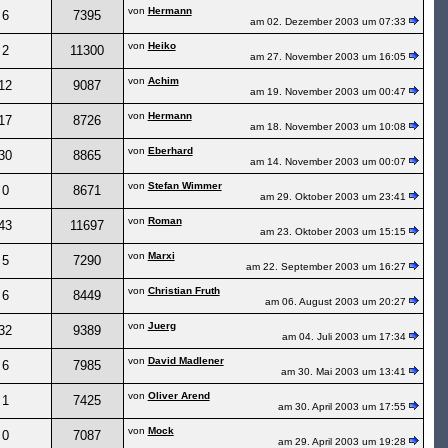
von
Hermann
6
7395
am 02. Dezember 2003 um 07:33
von
Heiko
2
11300
am 27. November 2003 um 16:05
von
Achim
12
9087
am 19. November 2003 um 00:47
von
Hermann
17
8726
am 18. November 2003 um 10:08
von
Eberhard
30
8865
am 14. November 2003 um 00:07
von
Stefan Wimmer
0
8671
am 29. Oktober 2003 um 23:41
von
Roman
43
11697
am 23. Oktober 2003 um 15:15
von
Marxi
5
7290
am 22. September 2003 um 16:27
von
Christian Fruth
6
8449
am 06. August 2003 um 20:27
von
Juerg
32
9389
am 04. Juli 2003 um 17:34
von
David Madlener
6
7985
am 30. Mai 2003 um 13:41
von
Oliver Arend
1
7425
am 30. April 2003 um 17:55
von
Mock
0
7087
am 29. April 2003 um 19:28