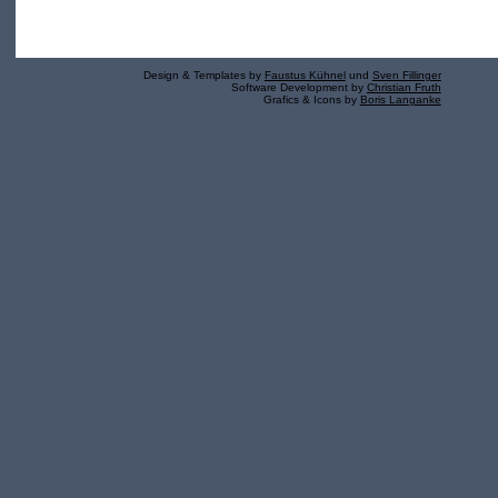
Design & Templates by
Faustus Kühnel
und
Sven Fillinger
Software Development by
Christian Fruth
Grafics & Icons by
Boris Langanke