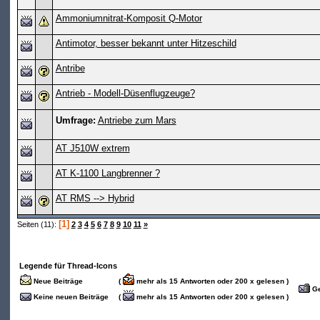
Ammoniumnitrat-Komposit Q-Motor
Antimotor, besser bekannt unter Hitzeschild
Antribe
Antrieb - Modell-Düsenflugzeuge?
Umfrage:
Antriebe zum Mars
AT J510W extrem
AT K-1100 Langbrenner ?
AT RMS --> Hybrid
[1]
Seiten (11):
2
3
4
5
6
7
8
9
10
11
»
Legende für Thread-Icons
Neue Beiträge
(
mehr als 15 Antworten oder 200 x gelesen )
Ge
Keine neuen Beiträge
(
mehr als 15 Antworten oder 200 x gelesen )