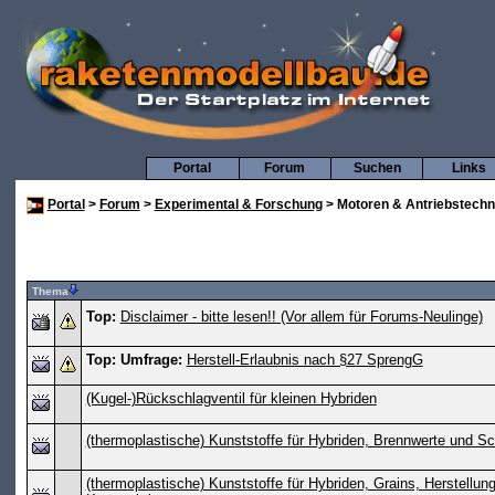
Portal
Forum
Suchen
Links
Portal
>
Forum
>
Experimental & Forschung
> Motoren & Antriebstechn
Thema
Top:
Disclaimer - bitte lesen!! (Vor allem für Forums-Neulinge)
Top:
Umfrage:
Herstell-Erlaubnis nach §27 SprengG
(Kugel-)Rückschlagventil für kleinen Hybriden
(thermoplastische) Kunststoffe für Hybriden, Brennwerte und S
(thermoplastische) Kunststoffe für Hybriden, Grains, Herstellun