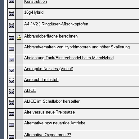
Konstruktion
16g-Hybrid
A4 ( V2 ) Ringdüsen-Mischkopfofen
Abbrandoberfläche berechnen
Abbrandverhalten von Hybridmotoren und höher Skalierung
Abdichtung Tank/Einstechnadel beim MicroHybrid
Aerospike Nozzles (Video!)
Aerotech Treibstoff
ALICE
ALICE im Schullabor herstellen
Alte versus neue Treibsätze
Alternative bzw neuartige Antriebe
Alternative Oxydatoren ??